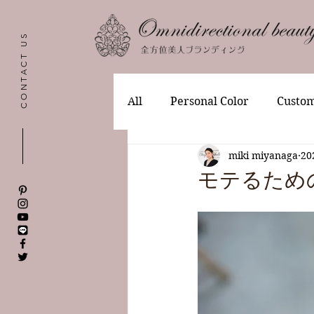
CONTACT US
All
Personal Color
Custom
miki miyanaga
2
モテるため