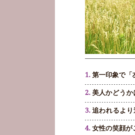
1. 
第一印象で「
2.
 美人かどう
3.
 追われるよ
4.
 女性の笑顔が