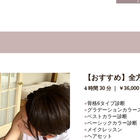
【おすすめ】全
4 時間 30 分 ｜ ￥36,00
●
骨格6タイプ診断
●
グラデーションカラー
●
ベストカラー診断
●
ベーシックカラー診断
●
メイクレッスン
●
ヘアセット