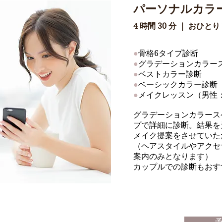
パーソナルカラ
4 時間 30 分 ｜ おひとり
●
骨格6タイプ診断
●
グラデーションカラー
●
ベストカラー診断
●
ベーシックカラー診断
●
メイクレッスン（男性
グラデーションカラース
プで詳細に診断。結果を
メイク提案をさせていた
（ヘアスタイルやアクセ
案内のみとなります）
​カップルでの診断もお