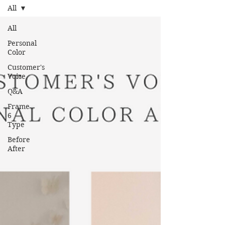
All
All
Personal
Color
Customer's
Voice
Q&A
Frame
6
Type
Before
After