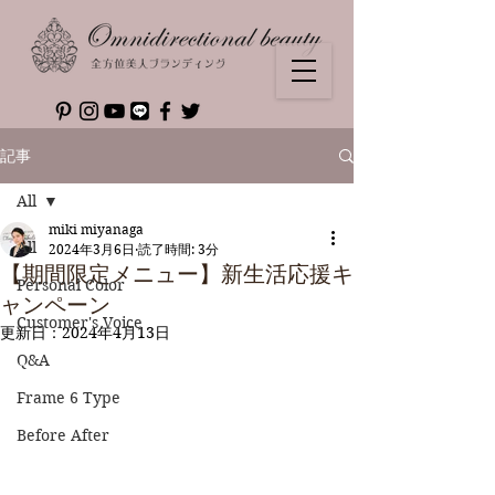
記事
All
miki miyanaga
All
2024年3月6日
読了時間: 3分
【期間限定メニュー】新生活応援キ
Personal Color
ャンペーン
Customer's Voice
更新日：
2024年4月13日
Q&A
Frame 6 Type
Before After