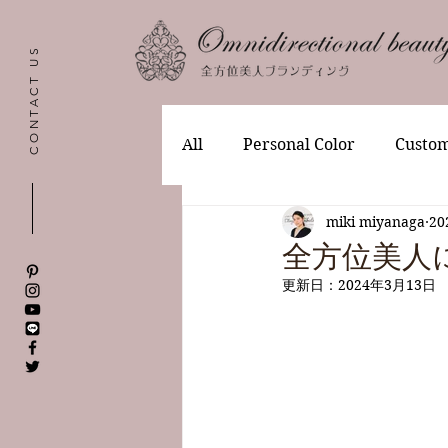
CONTACT US
All
Personal Color
Custom
miki miyanaga
2
全方位美人に
更新日：
2024年3月13日