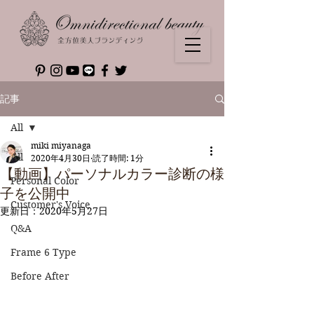
記事
All
miki miyanaga
All
2020年4月30日
読了時間: 1分
【動画】パーソナルカラー診断の様
Personal Color
子を公開中
Customer's Voice
更新日：
2020年5月27日
Q&A
Frame 6 Type
Before After