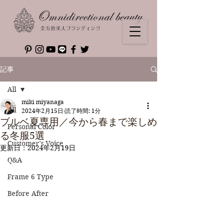
記事
All
miki miyanaga
All
2024年2月15日
読了時間: 1分
ブルベ夏専用／今から春まで楽しめ
Personal Color
る冬服5選
Customer's Voice
更新日：
2024年2月19日
Q&A
Frame 6 Type
Before After