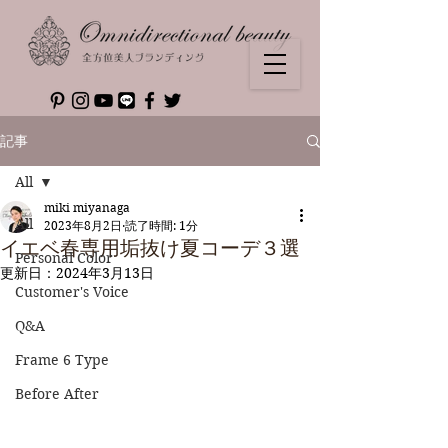
記事
All
miki miyanaga
All
2023年8月2日
読了時間: 1分
イエベ春専用垢抜け夏コーデ３選
Personal Color
更新日：
2024年3月13日
Customer's Voice
Q&A
Frame 6 Type
Before After