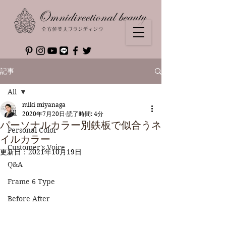
記事
All
miki miyanaga
All
2020年7月20日
読了時間: 4分
パーソナルカラー別鉄板で似合うネ
Personal Color
イルカラー
Customer's Voice
更新日：
2021年10月19日
Q&A
Frame 6 Type
Before After