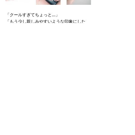
「クールすぎてちょっと…」
「もう少し親しみやすいような印象にした
い」
って時にはポイントで色を使ったり、真っ白
にするのもおすすめです。
オフィスなどでは薄ーい、ほとんど白に近い
ようなベビーピンクもかわいくなりすぎず、
肌を白く見せてくれるのでおすすめです。
美意識は爪に出る