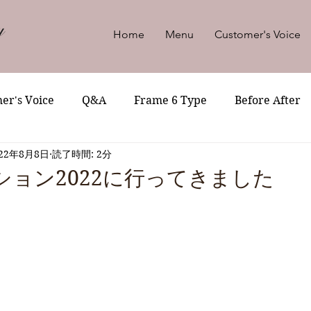
Home
Menu
Customer's Voice
er's Voice
Q&A
Frame 6 Type
Before After
022年8月8日
読了時間: 2分
ション2022に行ってきました