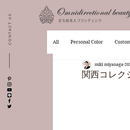
CONTACT US
All
Personal Color
Custom
miki miyanaga
2
関西コレク