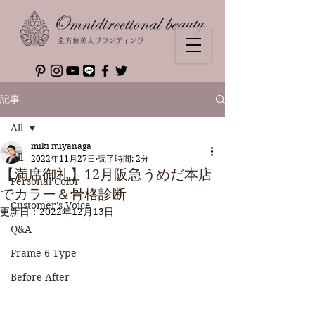
記事
All
miki miyanaga
All
2022年11月27日
読了時間: 2分
【満席御礼】12月阪急うめだ本店
Personal Color
でカラー＆骨格診断
Customer's Voice
更新日：
2022年12月13日
Q&A
Frame 6 Type
Before After