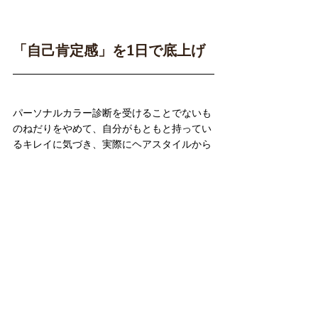
「自己肯定感」を1日で底上げ
パーソナルカラー診断を受けることでないも
のねだりをやめて、自分がもともと持ってい
るキレイに気づき、実際にヘアスタイルから
メイクまで似合ったものに変えることで
自己肯定感を
たった1日でぐぐっと底上げできます！
今よりもっともっとキレイになって人生を楽
しめる女性を増やしていきたいなー
わたしがやっているカラー診断は全方位カバ
ーしてるのに割とリーズナブル！
ぜひ自分の持つキレイを思い出しにきてくだ