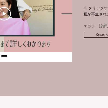
※ クリック
画が再生され
​▼
カラー診断
Reserv