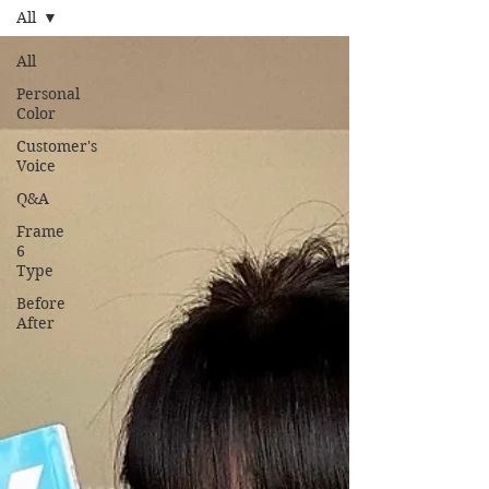
All
All
Personal
Color
Customer's
Voice
Q&A
Frame
6
Type
Before
After